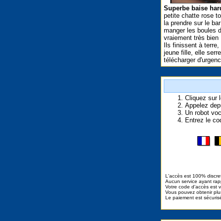
Superbe baise har
petite chatte rose t
la prendre sur le ba
manger les boules d
vraiement très bien 
Ils finissent à terr
jeune fille, elle se
télécharger d'urgenc
Cliquez sur 
Appelez depu
Un robot voc
Entrez le co
L'accès est 100% discre
Aucun service ayant rapp
Votre code d'accès est v
Vous pouvez obtenir plus
Le paiement est sécuris