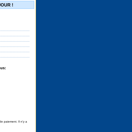
JOUR !
ous:
e paiement. Il n'y a