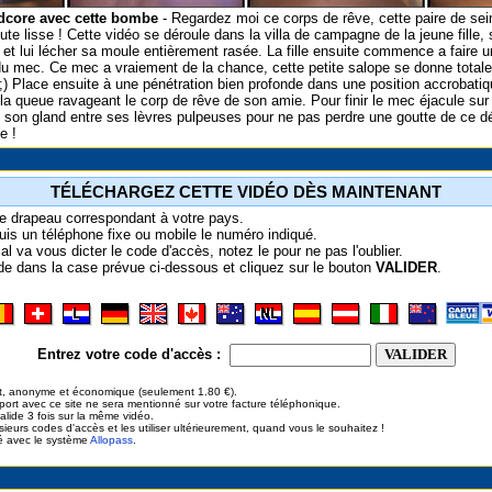
dcore avec cette bombe
- Regardez moi ce corps de rêve, cette paire de sei
oute lisse ! Cette vidéo se déroule dans la villa de campagne de la jeune fille,
r et lui lécher sa moule entièrement rasée. La fille ensuite commence a faire un
u mec. Ce mec a vraiement de la chance, cette petite salope se donne totalem
;) Place ensuite à une pénétration bien profonde dans une position accrobatiqu
e, la queue ravageant le corp de rêve de son amie. Pour finir le mec éjacule sur
rre son gland entre ses lèvres pulpeuses pour ne pas perdre une goutte de ce d
e !
TÉLÉCHARGEZ CETTE VIDÉO DÈS MAINTENANT
le drapeau correspondant à votre pays.
is un téléphone fixe ou mobile le numéro indiqué.
al va vous dicter le code d'accès, notez le pour ne pas l'oublier.
de dans la case prévue ci-dessous et cliquez sur le bouton
VALIDER
.
Entrez votre code d'accès :
t, anonyme et économique (seulement 1.80 €).
ort avec ce site ne sera mentionné sur votre facture téléphonique.
alide 3 fois sur la même vidéo.
ieurs codes d'accès et les utiliser ultérieurement, quand vous le souhaitez !
é avec le système
Allopass
.