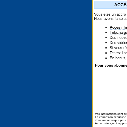
ACCÈS
Vous êtes un accro 
Nous avons la solu
Accès illi
Télécharge
Des nouvel
Des vidéos
Si vous n'
Testez lib
En bonus, 
Pour vous abonner
Vos informations sont c
La connexion sécurisée 
donc aucun risque pour 
Aucun site ayant rapport