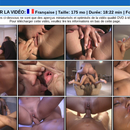
R LA VIDÉO:
Française | Taille: 175 mo | Durée: 18:22 min | 
s ci-dessous ne sont que des aperçus miniaturisés et optimisés de la vidéo qualité DVD à té
Pour télécharger cette vidéo, veuillez lire les informations en bas de cette page.