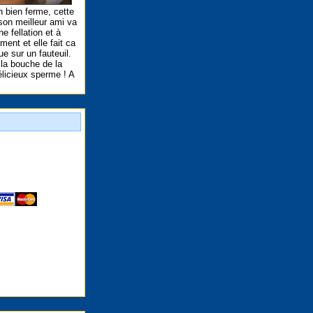
n bien ferme, cette
 son meilleur ami va
e fellation et à
ent et elle fait ca
e sur un fauteuil.
 la bouche de la
élicieux sperme ! A