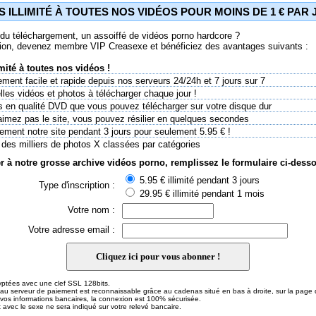
 ILLIMITÉ À TOUTES NOS VIDÉOS POUR MOINS DE 1 € PAR 
du téléchargement, un assoiffé de vidéos porno hardcore ?
tion, devenez membre VIP Creasexe et bénéficiez des avantages suivants :
mité à toutes nos vidéos !
ment facile et rapide depuis nos serveurs 24/24h et 7 jours sur 7
les vidéos et photos à télécharger chaque jour !
 en qualité DVD que vous pouvez télécharger sur votre disque dur
aimez pas le site, vous pouvez résilier en quelques secondes
rement notre site pendant 3 jours pour seulement 5.95 € !
des milliers de photos X classées par catégories
 à notre grosse archive vidéos porno, remplissez le formulaire ci-dess
5.95 € illimité pendant 3 jours
Type d'inscription :
29.95 € illimité pendant 1 mois
Votre nom :
Votre adresse email :
ryptées avec une clef SSL 128bits.
au serveur de paiement est reconnaissable grâce au cadenas situé en bas à droite, sur la page d
vos informations bancaires, la connexion est 100% sécurisée.
 avec le sexe ne sera indiqué sur votre relevé bancaire.