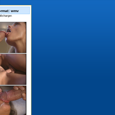
Format: wmv
lécharger.